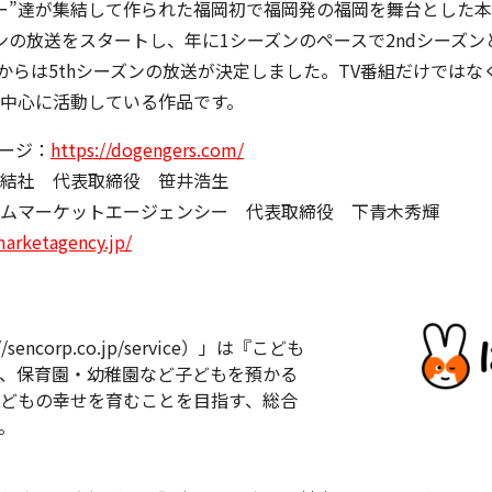
ー”達が集結して作られた福岡初で福岡発の福岡を舞台とした
ーズンの放送をスタートし、年に1シーズンのペースで2ndシーズンと
月からは5thシーズンの放送が決定しました。TV番組だけでは
中心に活動している作品です。
ージ：
https://dogengers.com/
結社 代表取締役 笹井浩生
ムマーケットエージェンシー 代表取締役 下青木秀輝
arketagency.jp/
encorp.co.jp/service）」は『こども
、保育園・幼稚園など子どもを預かる
どもの幸せを育むことを目指す、総合
。