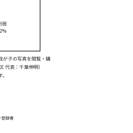
割弱
2%
我が子の写真を閲覧・購
区 代表：千葉伸明）
す。
ー登録者