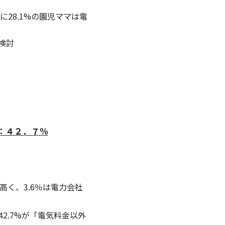
28.1%の園児ママは電
検討
典：４２．７%
く、3.6％は電力会社
2.7%が「電気料金以外