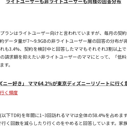
ライトユーザーも非ライトユーザーも同様の回答分布
゚ランはライトユーザー向けと言われていますが、毎月の契約デ
約データ量が7〜9.9GBの非ライトユーザー層の回答の分布か
れも3.4%、契約を検討中と回答したママもそれそれ3割以上で
月の請求額を抑えたい非ライトユーザーのママにとって、「低料
れます。
ズニー好き」 ママ64.2%が東京ディズニーリゾートに行
ト(以下TDR)を年間に1~3回訪れるママは全体の58.4%を占めま
因で行く回数を減らしたり行くのをやめると回答しています。家族