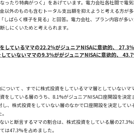
なったり特典がつく」をあげています。電力会社各社間で電気料
金以外のものも含むトータル支出額を抑えようと考える方が多
%が「しばらく様子を見る」と回答。電力会社、プラン内容が
く決断しにくいためと考えられます。
しているママの22.2%がジュニアNISAに意欲的、 27.3
ていないママの9.3%ががジュニアNISAに意欲的、 43.
意向について 、すでに株式投資をしているママ層としていない
をしている層のうち、8.1%がジュニアNISA口座開設を決定ま
に対し、株式投資をしていない層のなかで口座開設を決定している
た。
ないと断言するママの割合は、株式投資をしている層の27.3%
は47.3%を占めました。