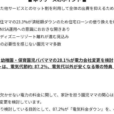
た他サービスとのセット割を利用して全体の出費を抑えるために
住ママの23.3%が済総額ダウンのため住宅ローンの借り換えを
NISA運用への意識におおきな開きあり
ディズニーリゾート離れが進む見込み
の必要性を感じない園児ママ多数
幼稚園・保育園児パパママの28.1%が電力会社変更を検討
は、電気代節約: 87.2%、電気代以外が安くなる等の特
欠かせない電力の料金に関して、家計を担う園児ママの関心は高
が変更を検討しています。
り検討している目的として、87.2%が「電気料金ダウン」を、4