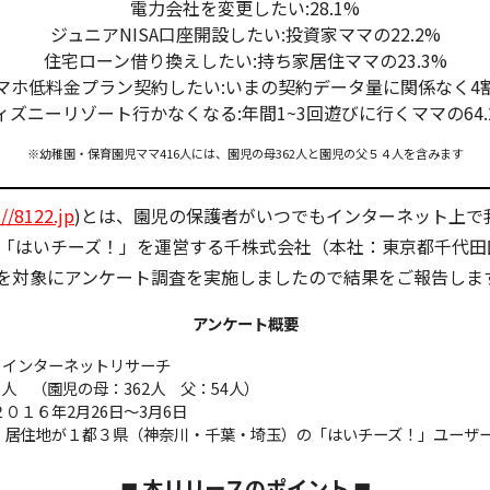
電力会社を変更したい:28.1%
ジュニアNISA口座開設したい:投資家ママの22.2%
住宅ローン借り換えしたい:持ち家居住ママの23.3%
マホ低料金プラン契約したい:いまの契約データ量に関係なく4
゙ィズニーリゾート行かなくなる:年間1~3回遊びに行くママの64.
※幼稚園・保育園児ママ416人には、園児の母362人と園児の父５４人を含みます
://8122.jp
)とは、園児の保護者がいつでもインターネット上で
「はいチーズ！」を運営する千株式会社（本社：東京都千代田
名を対象にアンケート調査を実施しましたので結果をご報告しま
アンケート概要
 インターネットリサーチ
6人 （園児の母：362人 父：54人）
２０１６年2月26日〜3月6日
】 居住地が１都３県（神奈川・千葉・埼玉）の「はいチーズ！」ユーザ
◼︎ 本リリースのポイント ◼︎