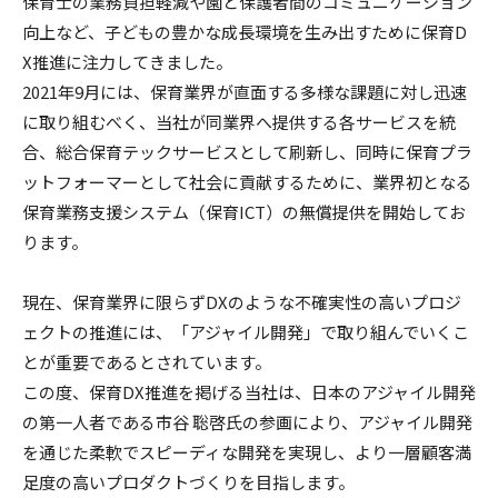
保育士の業務負担軽減や園と保護者間のコミュニケーション
向上など、子どもの豊かな成長環境を生み出すために保育D
X推進に注力してきました。
2021年9月には、保育業界が直面する多様な課題に対し迅速
に取り組むべく、当社が同業界へ提供する各サービスを統
合、総合保育テックサービスとして刷新し、同時に保育プラ
ットフォーマーとして社会に貢献するために、業界初となる
保育業務支援システム（保育ICT）の無償提供を開始してお
ります。
現在、保育業界に限らずDXのような不確実性の高いプロジ
ェクトの推進には、「アジャイル開発」で取り組んでいくこ
とが重要であるとされています。
この度、保育DX推進を掲げる当社は、日本のアジャイル開発
の第一人者である市谷 聡啓氏の参画により、アジャイル開発
を通じた柔軟でスピーディな開発を実現し、より一層顧客満
足度の高いプロダクトづくりを目指します。