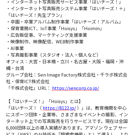
・インターネット写真販売サービス事業「はいチーズ！」
・インターネット写真販売システム事業「はいチーズ！＋」
「はいチーズ！先生プラン」
・卒園・卒業アルバム制作事業「はいチーズ！アルバム」
・保育業務ICT、IoT事業「Hoisys」「Hoimin」
・広告販促事、マーケティング支援事業
・映像制作、映像配信、WEB制作事業
・AI事業
・写真撮影事業（スタジオ・法人・個人など）
オフィス：大宮・日本橋・立川・名古屋・大阪・福岡・沖
縄・台湾
グループ会社：Sen Image Factory株式会社・千ラボ株式会
社・保育ICT株式会社
「千株式会社」URL：
https://sencorp.co.jp/
【「はいチーズ！」「Hoisys」とは】
「はいチーズ！（
https://8122.jp/
）」は、教育機関を中心
にスポーツ団体・企業等、さまざまなイベントの撮影、イン
ターネット上での写真販売を行うサービスです。現在は全国
6,000団体以上の導入実績があります。アマゾン ウェブ サー
ビス（AWS）のAI技術を「顔検索機能」として導入し、より