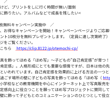
 ／
けど、プリントをしに行く時間が無い/面倒
に飾りたい。アルバムなどで成長を残したい<
0枚無料キャンペーン実施中 ／
、お得なキャンペーンを開始！キャンペーンページよりご応募い
ント10枚分を無料プレゼントします。（定員に達し次第終了）
ジをご覧ください。
はこちら
https://clip.8122.jp/otemochi-cp/
真を飾ってほめる「ほめ写」～子どもの”自己肯定感”が育つ！
肯定感」。人格形成にとても重要な感情ですが、日本は他の先
といわれています。自己肯定感を効果的に上げる方法の一つと
を過ごす場所の壁に子どもの写真を飾ってほめる「ほめ写（
htt
小学校などの教育機関を中心にインターネット上で写真販売を
定感向上に役立つことを願ってほめ写プロジェクトに賛同して
壁に飾って子どもとのコミュニケーションのひとつとして役立