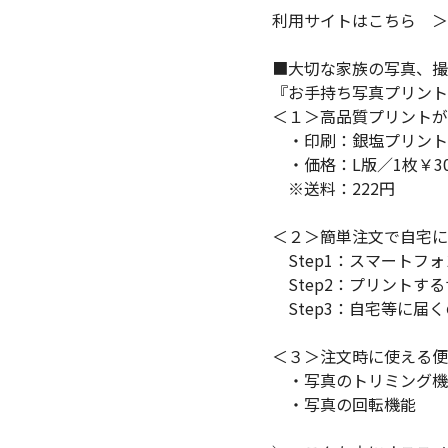
利用サイトはこちら ＞
■大切な家族の写真、撮
『お手持ち写真プリント
＜１＞高品質プリント
・印刷：銀塩プリント
・価格：L版／1枚￥30
※送料：222円
＜２＞簡単注文で自宅に
Step1：スマートフ
Step2：プリントす
Step3：自宅等に届
＜３＞注文時に使える便
・写真のトリミング機
・写真の回転機能